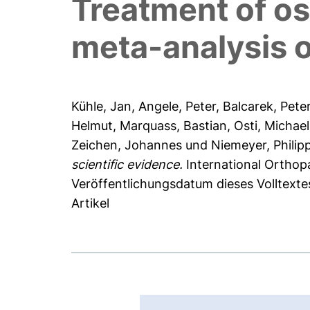
Treatment of os
meta-analysis o
Kühle, Jan
,
Angele, Peter
,
Balcarek, Pete
Helmut
,
Marquass, Bastian
,
Osti, Michael
Zeichen, Johannes
und
Niemeyer, Philip
scientific evidence.
International Orthop
Veröffentlichungsdatum dieses Volltext
Artikel