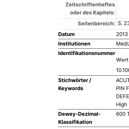
Zeitschriftenheftes
oder des Kapitels:
S. 2
Seitenbereich:
Datum
2013
Institutionen
Mediz
Identifikationsnummer
Wert
10.1
Stichwörter /
ACUT
Keywords
PIN 
DEFEC
High 
Dewey-Dezimal-
600 
Klassifikation