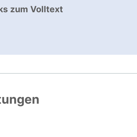
ks zum Volltext
ffnet neues Fenster
, öffnet neues Fenster
htungen