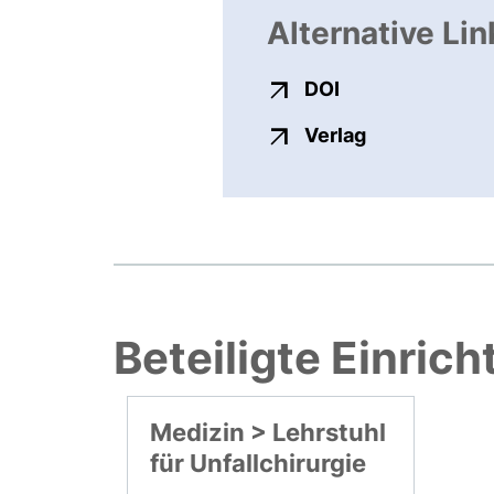
Alternative Lin
externer Link, ö
DOI
externer Link
Verlag
Beteiligte Einric
Medizin > Lehrstuhl
für Unfallchirurgie