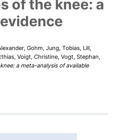
s of the knee: a
c evidence
Alexander, Gohm
,
Jung, Tobias
,
Lill,
thias
,
Voigt, Christine
,
Vogt, Stephan
,
knee: a meta-analysis of available