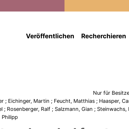
Direkt zum Inhalt
Veröffentlichen
Recherchieren
Nur für Besitz
ter
; Eichinger, Martin
; Feucht, Matthias
; Haasper, Ca
el
; Rosenberger, Ralf
; Salzmann, Gian
; Steinwachs,
 Philipp