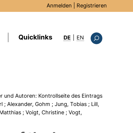
Anmelden
|
Registrieren
Quicklinks
: this page in Englis
DE
|
EN
Suchformular
er und Autoren:
Kontrollseite des Eintrags
rl
; Alexander, Gohm
; Jung, Tobias
; Lill,
 Matthias
; Voigt, Christine
; Vogt,