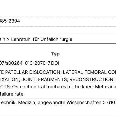
385-2394
in > Lehrstuhl für Unfallchirurgie
Typ
007/s00264-013-2070-7
DOI
E PATELLAR DISLOCATION; LATERAL FEMORAL CON
FIXATION; JOINT; FRAGMENTS; RECONSTRUCTION; 
TS; Osteochondral fractures of the knee; Meta-analy
failure rate
Technik, Medizin, angewandte Wissenschaften > 610