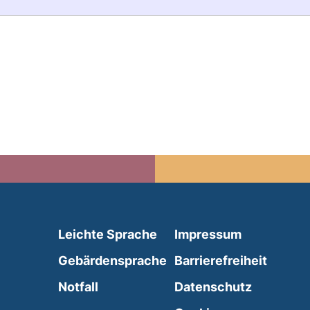
(external link, opens in 
Leichte Sprache
Impressum
(external link, opens i
Gebärdensprache
Barrierefreiheit
(external link, opens in a new wind
Notfall
Datenschutz