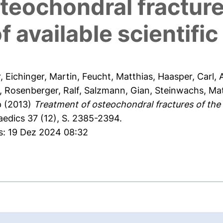
teochondral fracture
f available scientifi
r
,
Eichinger, Martin
,
Feucht, Matthias
,
Haasper, Carl
,
,
Rosenberger, Ralf
,
Salzmann, Gian
,
Steinwachs, Mat
p
(2013)
Treatment of osteochondral fractures of the 
aedics 37 (12), S. 2385-2394.
es: 19 Dez 2024 08:32