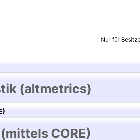
8:32/Metadaten zuletzt geändert: 19 Dez 2024 08:
Nur für Besitz
tik (altmetrics)
E)
 (mittels CORE)