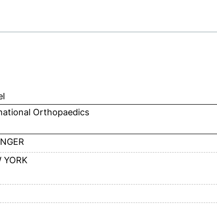
el
national Orthopaedics
INGER
 YORK