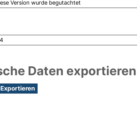
iese Version wurde begutachtet
4
sche Daten exportieren
8:36/Metadaten zuletzt geändert: 19 Dez 2024 08: