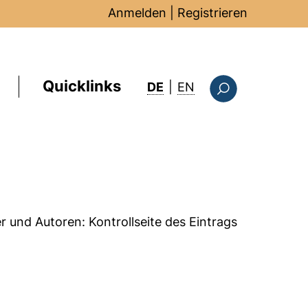
Anmelden
|
Registrieren
Quicklinks
: this page in Englis
DE
|
EN
Suchformular
er und Autoren:
Kontrollseite des Eintrags