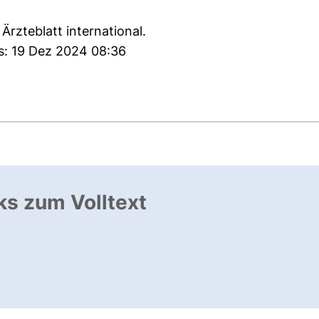
rzteblatt international.
es: 19 Dez 2024 08:36
ks zum Volltext
ffnet neues Fenster
, öffnet neues Fenster