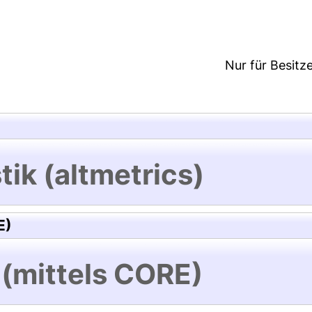
Nur für Besitz
tik (altmetrics)
E)
 (mittels CORE)