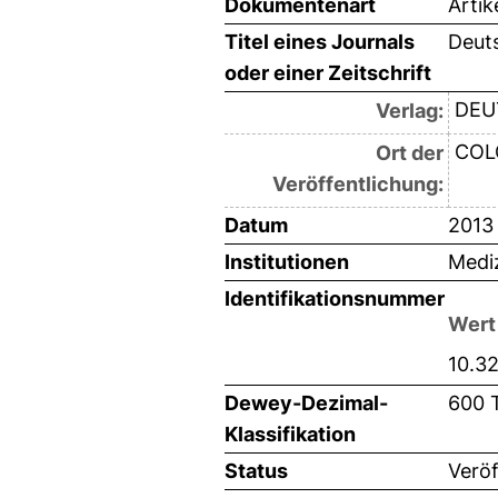
Dokumentenart
Artik
Titel eines Journals
Deuts
oder einer Zeitschrift
DEU
Verlag:
COL
Ort der
Veröffentlichung:
Datum
2013
Institutionen
Mediz
Identifikationsnummer
Wert
10.3
Dewey-Dezimal-
600 
Klassifikation
Status
Veröf