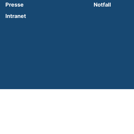
(external
Presse
Notfall
(external link, opens in a new window)
Intranet