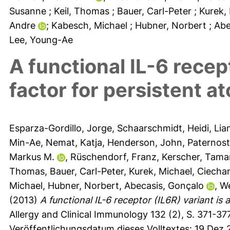
Susanne
; Keil, Thomas
; Bauer, Carl-Peter
; Kurek,
Andre
; Kabesch, Michael
; Hubner, Norbert
; Ab
Lee, Young-Ae
A functional IL-6 recept
factor for persistent a
Esparza-Gordillo, Jorge
,
Schaarschmidt, Heidi
,
Lia
Min-Ae
,
Nemat, Katja
,
Henderson, John
,
Paternost
Markus M.
,
Rüschendorf, Franz
,
Kerscher, Tama
Thomas
,
Bauer, Carl-Peter
,
Kurek, Michael
,
Ciecha
Michael
,
Hubner, Norbert
,
Abecasis, Gonçalo
,
We
(2013)
A functional IL-6 receptor (IL6R) variant is a
Allergy and Clinical Immunology 132 (2), S. 371-377
Veröffentlichungsdatum dieses Volltextes: 19 Dez