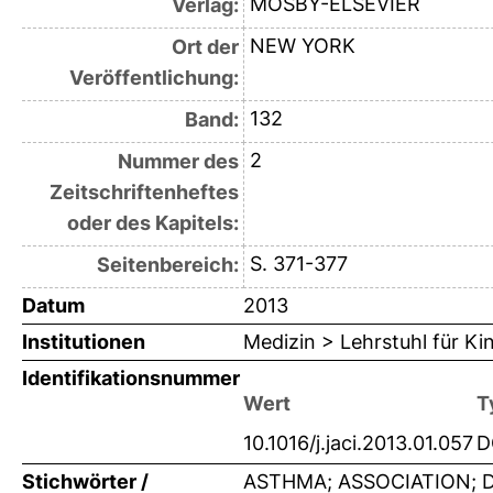
MOSBY-ELSEVIER
Verlag:
NEW YORK
Ort der
Veröffentlichung:
132
Band:
2
Nummer des
Zeitschriftenheftes
oder des Kapitels:
S. 371-377
Seitenbereich:
Datum
2013
Institutionen
Medizin > Lehrstuhl für K
Identifikationsnummer
Wert
T
10.1016/j.jaci.2013.01.057
D
Stichwörter /
ASTHMA; ASSOCIATION; D