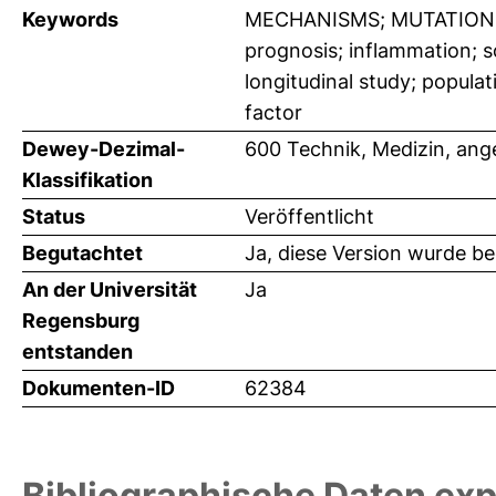
Keywords
MECHANISMS; MUTATIONS; B
prognosis; inflammation; s
longitudinal study; popula
factor
Dewey-Dezimal-
600 Technik, Medizin, an
Klassifikation
Status
Veröffentlicht
Begutachtet
Ja, diese Version wurde b
An der Universität
Ja
Regensburg
entstanden
Dokumenten-ID
62384
Bibliographische Daten exp