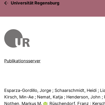
Universität Regensburg
Publikationsserver
Esparza-Gordillo, Jorge
; Schaarschmidt, Heidi
; L
Kirsch, Min-Ae
; Nemat, Katja
; Henderson, John
;
Nothen, Markus M.
; Rüschendorf, Franz
; Kersc