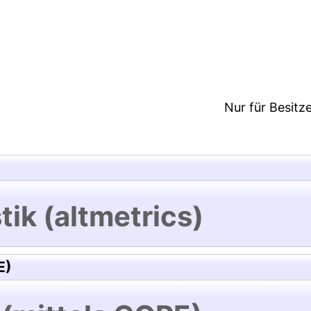
8:38/Metadaten zuletzt geändert: 19 Dez 2024 08:
Nur für Besitz
tik (altmetrics)
E)