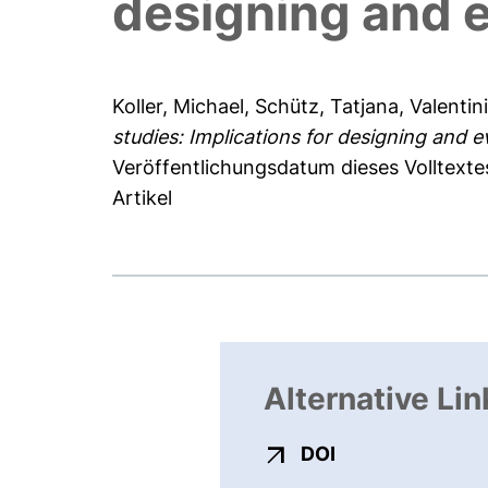
designing and ev
Koller, Michael
,
Schütz, Tatjana
,
Valentini
studies: Implications for designing and eva
Veröffentlichungsdatum dieses Volltext
Artikel
Alternative Lin
externer Link, ö
DOI