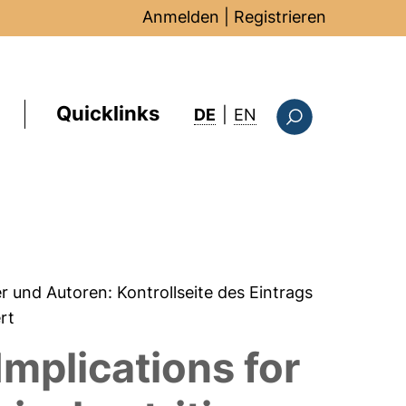
Anmelden
|
Registrieren
Quicklinks
: this page in Englis
DE
|
EN
Suchformular
er und Autoren:
Kontrollseite des Eintrags
ert
Implications for