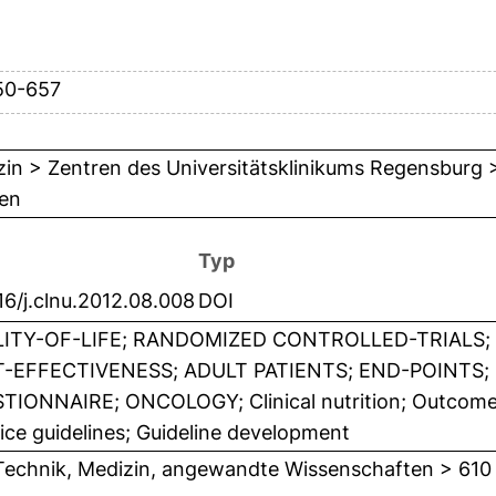
50-657
in > Zentren des Universitätsklinikums Regensburg >
ien
Typ
16/j.clnu.2012.08.008
DOI
ITY-OF-LIFE; RANDOMIZED CONTROLLED-TRIALS;
-EFFECTIVENESS; ADULT PATIENTS; END-POINTS; 
IONNAIRE; ONCOLOGY; Clinical nutrition; Outcome; Qu
ice guidelines; Guideline development
Technik, Medizin, angewandte Wissenschaften > 610