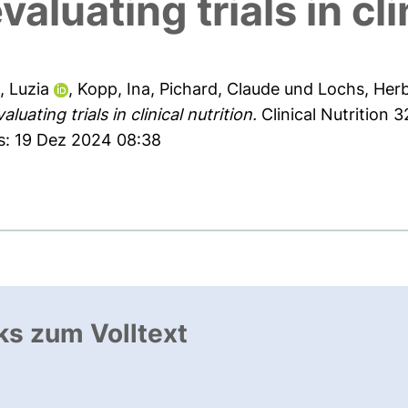
aluating trials in cli
, Luzia
,
Kopp, Ina
,
Pichard, Claude
und
Lochs, Her
luating trials in clinical nutrition.
Clinical Nutrition 3
es: 19 Dez 2024 08:38
ks zum Volltext
ffnet neues Fenster