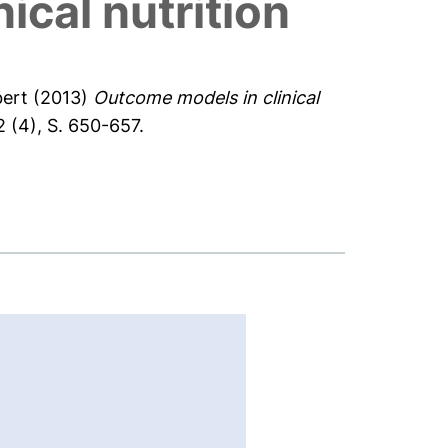
nical nutrition
bert
(2013)
Outcome models in clinical
2 (4), S. 650-657.