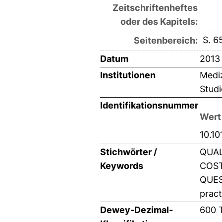
Zeitschriftenheftes
oder des Kapitels:
S. 6
Seitenbereich:
Datum
2013
Institutionen
Mediz
Stud
Identifikationsnummer
Wert
10.10
Stichwörter /
QUAL
Keywords
COST
QUEST
pract
Dewey-Dezimal-
600 