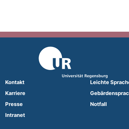
Kontakt
Leichte Sprach
Karriere
Gebärdenspra
(external
Presse
Notfall
(external link, opens in a new window)
Intranet