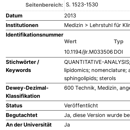
S. 1523-1530
Seitenbereich:
Datum
2013
Institutionen
Medizin > Lehrstuhl für K
Identifikationsnummer
Wert
Typ
10.1194/jlr.M033506
DOI
Stichwörter /
QUANTITATIVE-ANALYSIS;
Keywords
lipidomics; nomenclature; a
sphingolipids; sterols
Dewey-Dezimal-
600 Technik, Medizin, an
Klassifikation
Status
Veröffentlicht
Begutachtet
Ja, diese Version wurde b
An der Universität
Ja