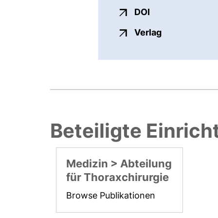
externer Link, ö
DOI
externer Link
Verlag
Beteiligte Einric
Medizin > Abteilung
für Thoraxchirurgie
Browse Publikationen