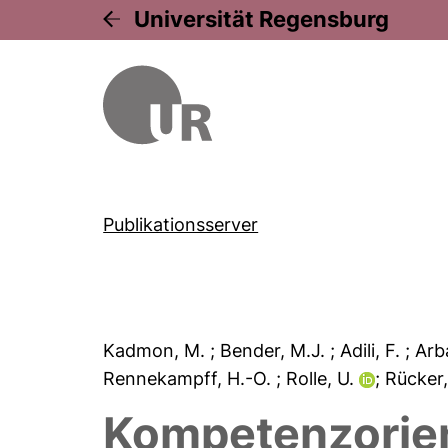
Universität Regensburg
Publikationsserver
Kadmon, M.
; Bender, M.J.
; Adili, F.
; Arb
Rennekampff, H.-O.
; Rolle, U.
; Rücker
Kompetenzorien