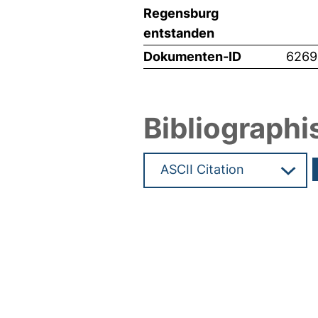
Regensburg
entstanden
Dokumenten-ID
6269
Bibliographi
Hochladedatum:19 Dez 2024 0