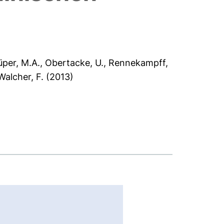
üper, M.A.
,
Obertacke, U.
,
Rennekampff,
Walcher, F.
(2013)