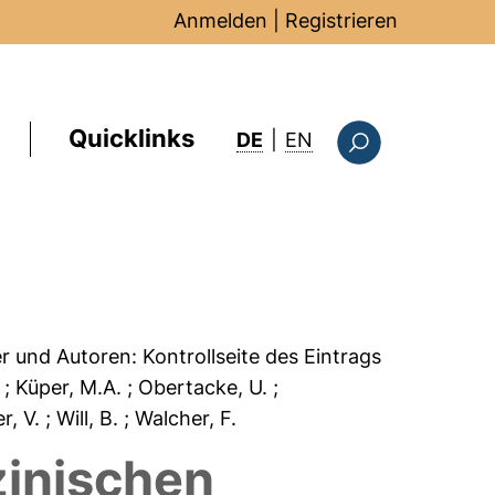
Anmelden
|
Registrieren
Quicklinks
: this page in Englis
DE
|
EN
Suchformular
er und Autoren:
Kontrollseite des Eintrags
.
; Küper, M.A.
; Obertacke, U.
;
er, V.
; Will, B.
; Walcher, F.
zinischen