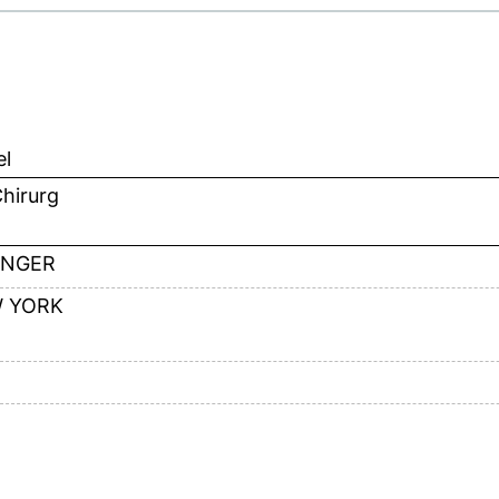
el
hirurg
INGER
 YORK