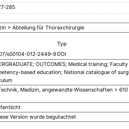
77-285
in > Abteilung für Thoraxchirurgie
Typ
007/s00104-012-2449-9
DOI
GRADUATE; OUTCOMES; Medical training; Faculty qua
tency-based education; National catalogue of surgic
culum
Technik, Medizin, angewandte Wissenschaften > 610
fentlicht
iese Version wurde begutachtet