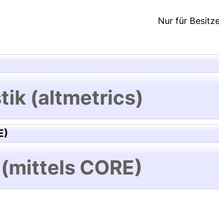
Nur für Besitz
tik (altmetrics)
E)
 (mittels CORE)