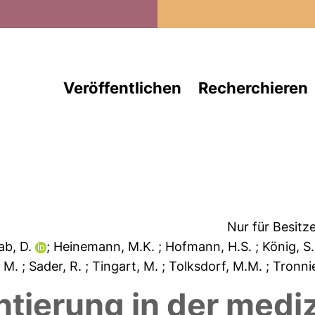
Direkt zum Inhalt
Veröffentlichen
Recherchieren
Nur für Besitz
ab, D.
; Heinemann, M.K.
; Hofmann, H.S.
; König, S
, M.
; Sader, R.
; Tingart, M.
; Tolksdorf, M.M.
; Tronni
tierung in der medi