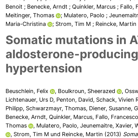
Benoit
; Benecke, Arndt
; Quinkler, Marcus
; Fallo
Meitinger, Thomas
; Mulatero, Paolo
; Jeunemait
Maria-Christina
; Strom, Tim M
; Reincke, Martin
Somatic mutations in 
aldosterone-producin
hypertension
Beuschlein, Felix
,
Boulkroun, Sheerazed
,
Ossw
Lichtenauer, Urs D
,
Penton, David
,
Schack, Vivien 
Philipp
,
Schwarzmayr, Thomas
,
Diener, Susanne
,
G
Benecke, Arndt
,
Quinkler, Marcus
,
Fallo, Francesc
Thomas
,
Mulatero, Paolo
,
Jeunemaitre, Xavier
,
W
,
Strom, Tim M
und
Reincke, Martin
(2013)
Somat