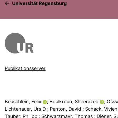
Universität Regensburg
Publikationsserver
Beuschlein, Felix
; Boulkroun, Sheerazed
; Oss
Lichtenauer, Urs D
; Penton, David
; Schack, Vivie
Tauber, Philipp
; Schwarzmayr, Thomas
; Diener, 