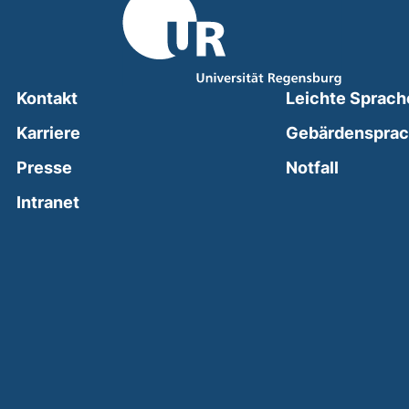
Kontakt
Leichte Sprach
Karriere
Gebärdenspra
(external
Presse
Notfall
(external link, opens in a new window)
Intranet