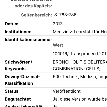
oder des Kapitels:
S. 783-786
Seitenbereich:
Datum
2013
Institutionen
Medizin > Lehrstuhl für H
Identifikationsnummer
Wert
10.1016/j.transproceed.20
Stichwörter /
BRONCHIOLITIS OBLITER
Keywords
COMBINATION; CELLS;
Dewey-Dezimal-
600 Technik, Medizin, an
Klassifikation
Status
Veröffentlicht
Begutachtet
Ja, diese Version wurde b
An der Universität
Ja