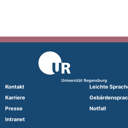
Kontakt
Leichte Sprach
Karriere
Gebärdenspra
(external
Presse
Notfall
(external link, opens in a new window)
Intranet