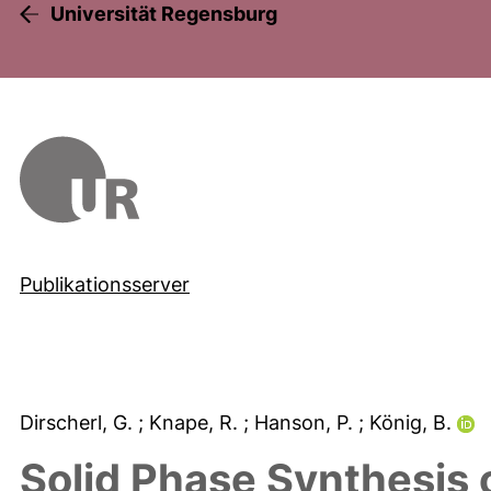
Universität Regensburg
Publikationsserver
Dirscherl, G.
; Knape, R.
; Hanson, P.
; König, B.
Solid Phase Synthesis