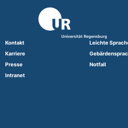
Kontakt
Leichte Sprach
Karriere
Gebärdenspra
(external
Presse
Notfall
(external link, opens in a new window)
Intranet