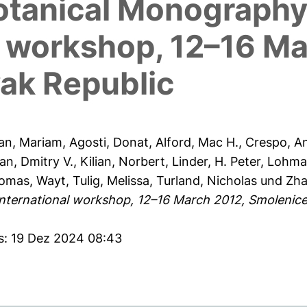
otanical Monography
l workshop, 12–16 M
vak Republic
an, Mariam
,
Agosti, Donat
,
Alford, Mac H.
,
Crespo, A
an, Dmitry V.
,
Kilian, Norbert
,
Linder, H. Peter
,
Lohman
omas, Wayt
,
Tulig, Melissa
,
Turland, Nicholas
und
Zha
nternational workshop, 12–16 March 2012, Smolenice,
es: 19 Dez 2024 08:43