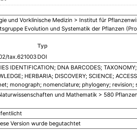
gie und Vorklinische Medizin > Institut für Pflanzen
tsgruppe Evolution und Systematik der Pflanzen (Prof
Typ
002/tax.621003
DOI
IES IDENTIFICATION; DNA BARCODES; TAXONOMY; 
LEDGE; HERBARIA; DISCOVERY; SCIENCE; ACCESS; CR
net; monograph; nomenclature; phylogeny; revision; 
Naturwissenschaften und Mathematik > 580 Pflanzen
fentlicht
iese Version wurde begutachtet