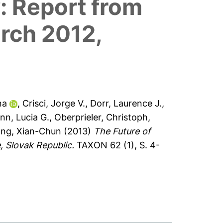
: Report from
arch 2012,
na
,
Crisci, Jorge V.
,
Dorr, Laurence J.
,
n, Lucia G.
,
Oberprieler, Christoph
,
ng, Xian-Chun
(2013)
The Future of
 Slovak Republic.
TAXON 62 (1), S. 4-