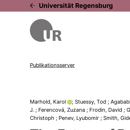
Universität Regensburg
Publikationsserver
Marhold, Karol
; Stuessy, Tod
; Agabab
J.
; Ferencová, Zuzana
; Frodin, David
; 
Christoph
; Penev, Lyubomir
; Smith, Gi