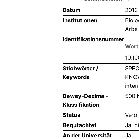
Datum
2013
Institutionen
Biolo
Arbei
Identifikationsnummer
Wert
10.1
Stichwörter /
SPEC
Keywords
KNOW
inter
Dewey-Dezimal-
500 
Klassifikation
Status
Veröf
Begutachtet
Ja, d
An der Universität
Ja