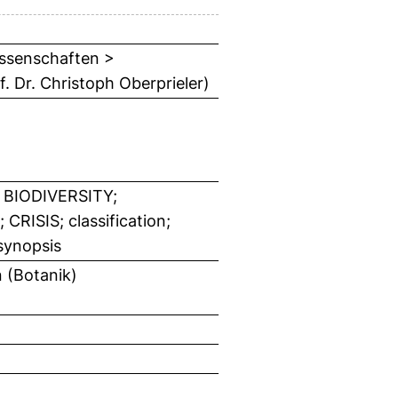
wissenschaften >
. Dr. Christoph Oberprieler)
BIODIVERSITY;
ISIS; classification;
synopsis
 (Botanik)