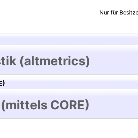
Nur für Besitz
tik (altmetrics)
E)
 (mittels CORE)