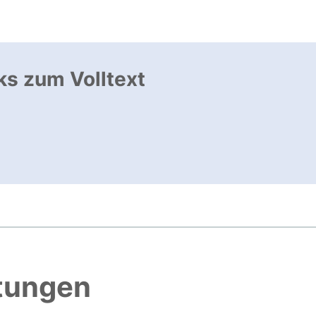
ks zum Volltext
ffnet neues Fenster
, öffnet neues Fenster
htungen