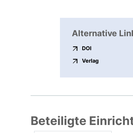
Alternative Lin
externer Link, ö
DOI
externer Link
Verlag
Beteiligte Einric