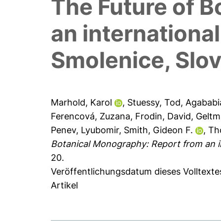
The Future of B
an internationa
Smolenice, Slo
Marhold, Karol
,
Stuessy, Tod
,
Agababi
Ferencová, Zuzana
,
Frodin, David
,
Geltm
Penev, Lyubomir
,
Smith, Gideon F.
,
Th
Botanical Monography: Report from an i
20.
Veröffentlichungsdatum dieses Volltext
Artikel