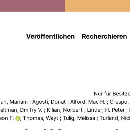
Direkt zum Inhalt
Veröffentlichen
Recherchieren
Nur für Besitz
ian, Mariam
; Agosti, Donat
; Alford, Mac H.
; Crespo
Geltman, Dmitry V.
; Kilian, Norbert
; Linder, H. Peter
;
deon F.
; Thomas, Wayt
; Tulig, Melissa
; Turland, Ni