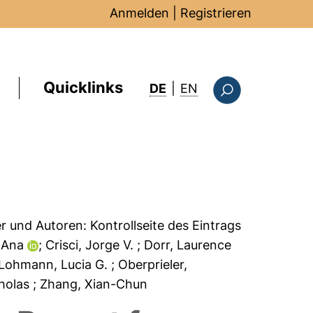
Anmelden
|
Registrieren
Quicklinks
: this page in Englis
DE
|
EN
Suchformular
er und Autoren:
Kontrollseite des Eintrags
, Ana
; Crisci, Jorge V.
; Dorr, Laurence
 Lohmann, Lucia G.
; Oberprieler,
cholas
; Zhang, Xian-Chun