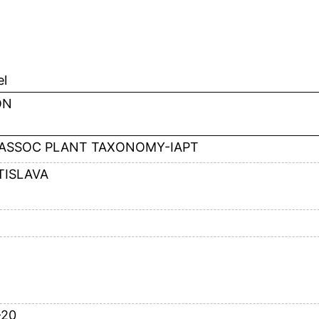
el
ON
 ASSOC PLANT TAXONOMY-IAPT
TISLAVA
-20