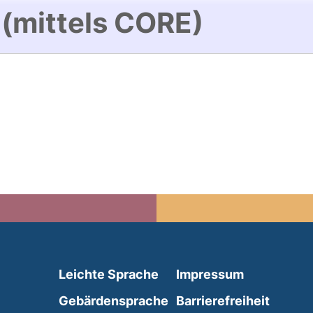
 (mittels CORE)
(external link, opens in 
Leichte Sprache
Impressum
(external link, opens i
Gebärdensprache
Barrierefreiheit