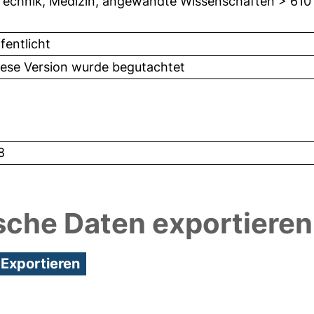
Technik, Medizin, angewandte Wissenschaften > 610
fentlicht
iese Version wurde begutachtet
8
sche Daten exportieren