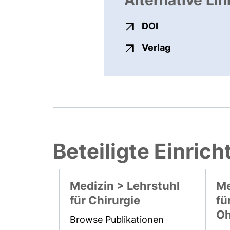
Alternative Lin
externer Link, ö
DOI
externer Link
Verlag
Beteiligte Einric
Medizin > Lehrstuhl
Me
für Chirurgie
fü
Oh
Browse Publikationen