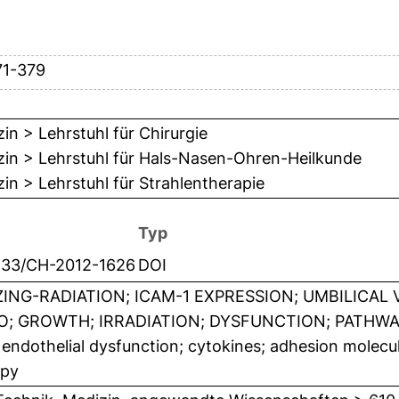
71-379
in > Lehrstuhl für Chirurgie
zin > Lehrstuhl für Hals-Nasen-Ohren-Heilkunde
in > Lehrstuhl für Strahlentherapie
Typ
233/CH-2012-1626
DOI
ZING-RADIATION; ICAM-1 EXPRESSION; UMBILICAL V
O; GROWTH; IRRADIATION; DYSFUNCTION; PATHWAY
; endothelial dysfunction; cytokines; adhesion molecu
apy