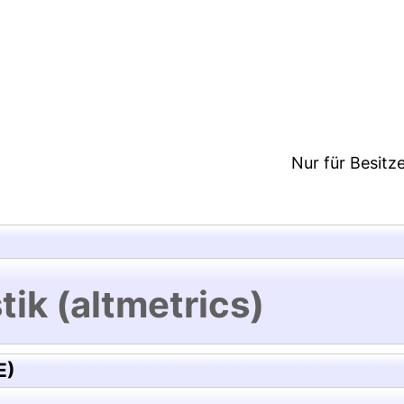
08:44/Metadaten zuletzt geändert: 19 Dez 2024 08
Nur für Besitz
tik (altmetrics)
E)