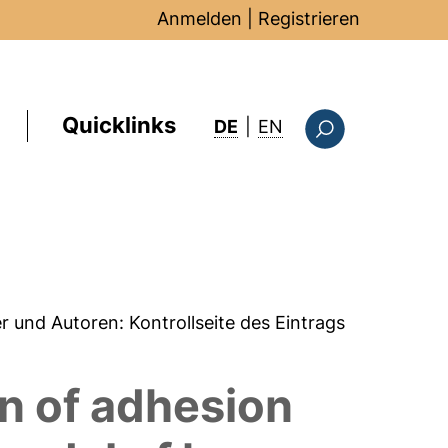
Anmelden
|
Registrieren
Quicklinks
: this page in Englis
DE
|
EN
Suchformular
er und Autoren:
Kontrollseite des Eintrags
on of adhesion