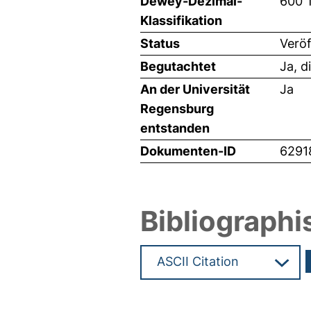
Dewey-Dezimal-
600 
Klassifikation
Status
Veröf
Begutachtet
Ja, d
An der Universität
Ja
Regensburg
entstanden
Dokumenten-ID
6291
Bibliographi