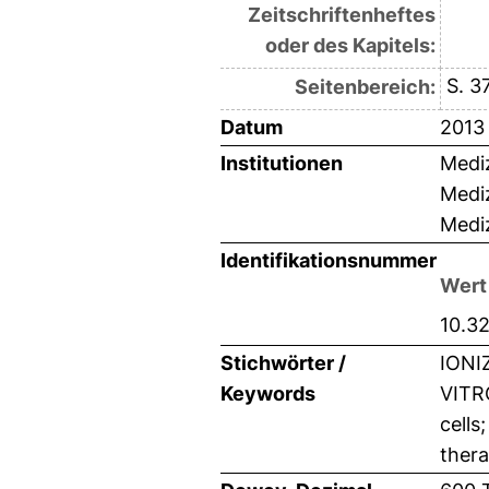
Zeitschriftenheftes
oder des Kapitels:
S. 3
Seitenbereich:
Datum
2013
Institutionen
Mediz
Medi
Mediz
Identifikationsnummer
Wert
10.3
Stichwörter /
IONI
Keywords
VITR
cells
ther