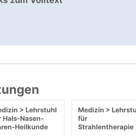
ks zum Volltext
ffnet neues Fenster
, öffnet neues Fenster
htungen
dizin > Lehrstuhl
Medizin > Lehrst
r Hals-Nasen-
für
ren-Heilkunde
Strahlentherapie