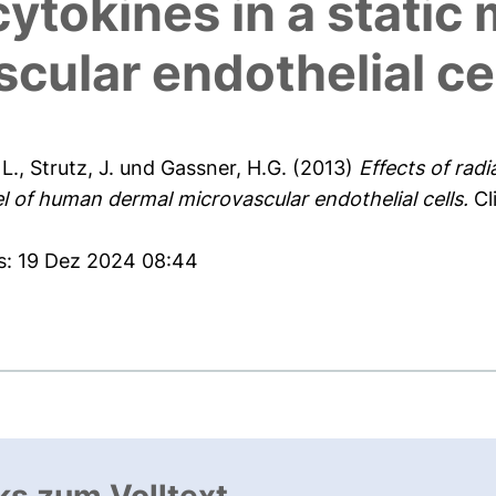
ytokines in a static
cular endothelial ce
 L.
,
Strutz, J.
und
Gassner, H.G.
(2013)
Effects of rad
l of human dermal microvascular endothelial cells.
Cl
es: 19 Dez 2024 08:44