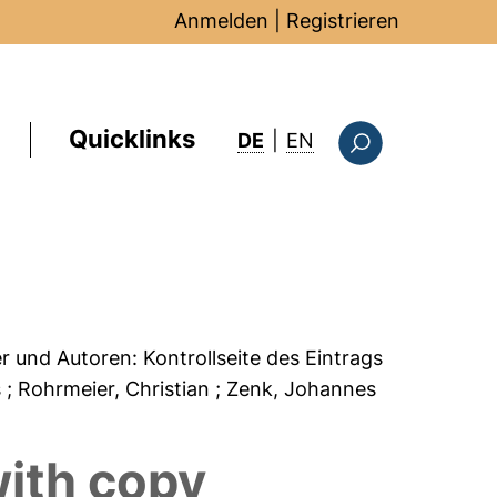
Anmelden
|
Registrieren
Quicklinks
: this page in Englis
DE
|
EN
Suchformular
er und Autoren:
Kontrollseite des Eintrags
s
; Rohrmeier, Christian
; Zenk, Johannes
with copy