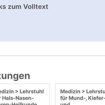
ks zum Volltext
ffnet neues Fenster
, öffnet neues Fenster
htungen
dizin > Lehrstuhl
Medizin > Lehrst
r Hals-Nasen-
für Mund-, Kiefer
ren-Heilkunde
und