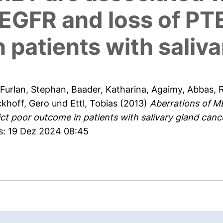
EGFR and loss of PT
 patients with saliv
Furlan, Stephan
,
Baader, Katharina
,
Agaimy, Abbas
,
R
khoff, Gero
und
Ettl, Tobias
(2013)
Aberrations of M
ct poor outcome in patients with salivary gland canc
es: 19 Dez 2024 08:45