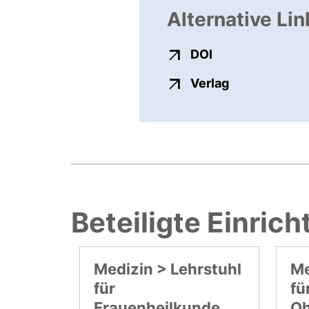
Alternative Lin
externer Link, ö
DOI
externer Link
Verlag
Beteiligte Einric
Medizin > Lehrstuhl
Me
für
fü
Frauenheilkunde
Oh