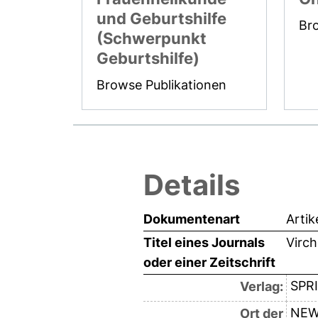
und Geburtshilfe
Br
(Schwerpunkt
Geburtshilfe)
Browse Publikationen
Details
Dokumentenart
Artik
Titel eines Journals
Virc
oder einer Zeitschrift
SPR
Verlag:
NEW
Ort der