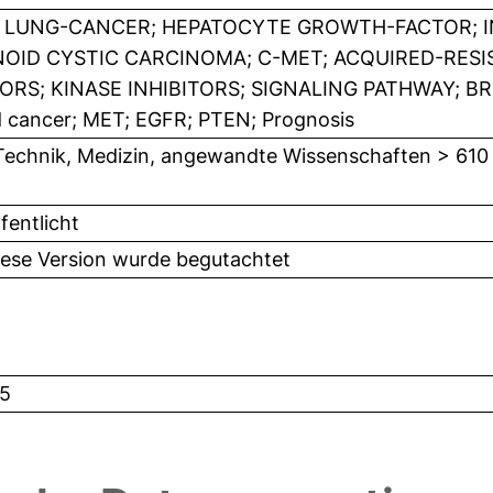
 LUNG-CANCER; HEPATOCYTE GROWTH-FACTOR; IN
OID CYSTIC CARCINOMA; C-MET; ACQUIRED-RESI
ORS; KINASE INHIBITORS; SIGNALING PATHWAY; BR
d cancer; MET; EGFR; PTEN; Prognosis
Technik, Medizin, angewandte Wissenschaften > 610
fentlicht
iese Version wurde begutachtet
5