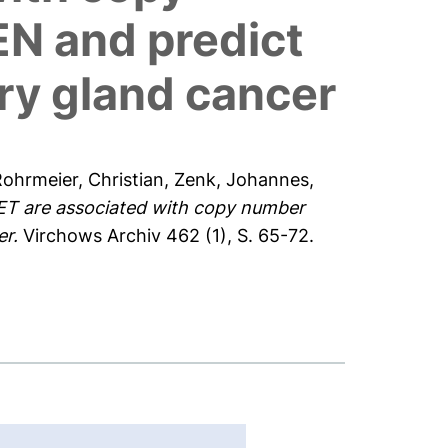
EN and predict
ary gland cancer
ohrmeier, Christian
,
Zenk, Johannes
,
ET are associated with copy number
er.
Virchows Archiv 462 (1), S. 65-72.