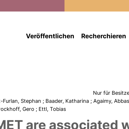
Direkt zum Inhalt
Veröffentlichen
Recherchieren
Nur für Besitz
z-Furlan, Stephan
; Baader, Katharina
; Agaimy, Abba
rockhoff, Gero
; Ettl, Tobias
MET are associated 