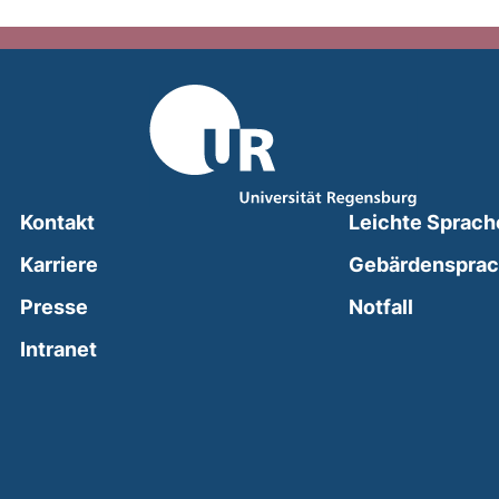
Kontakt
Leichte Sprach
Karriere
Gebärdenspra
(external
Presse
Notfall
(external link, opens in a new window)
Intranet