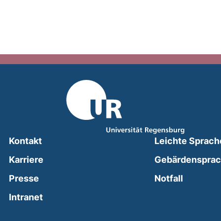
Kontakt
Leichte Sprach
Karriere
Gebärdenspra
(external
Presse
Notfall
(external link, opens in a new window)
Intranet