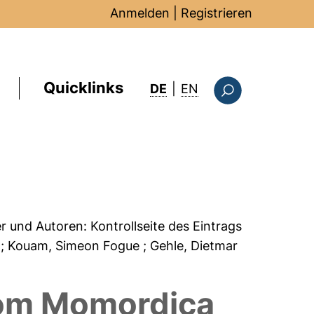
Anmelden
|
Registrieren
Quicklinks
: this page in Englis
DE
|
EN
Suchformular
er und Autoren:
Kontrollseite des Eintrags
l
; Kouam, Simeon Fogue
; Gehle, Dietmar
from Momordica