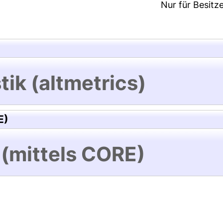
Nur für Besitz
tik (altmetrics)
E)
 (mittels CORE)