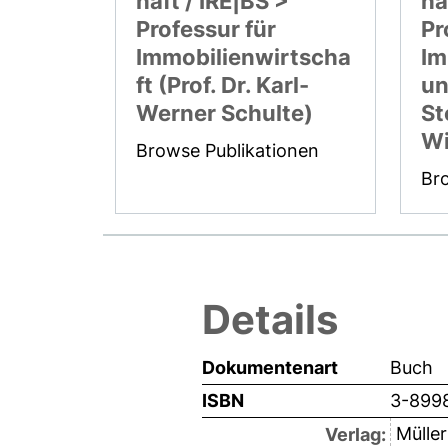
haft / IRE|BS >
ha
Professur für
Pr
Immobilienwirtscha
Im
ft (Prof. Dr. Karl-
un
Werner Schulte)
St
Wi
Browse Publikationen
Br
Details
Dokumentenart
Buch
ISBN
3-899
Müller
Verlag: