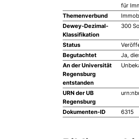
für Im
Themenverbund
Immobi
Dewey-Dezimal-
300 So
Klassifikation
Status
Veröff
Begutachtet
Ja, di
An der Universität
Unbeka
Regensburg
entstanden
URN der UB
urn:nb
Regensburg
Dokumenten-ID
6315