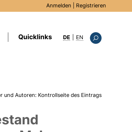
Anmelden
|
Registrieren
Quicklinks
: this page in Englis
DE
|
EN
Suchformular
er und Autoren:
Kontrollseite des Eintrags
estand