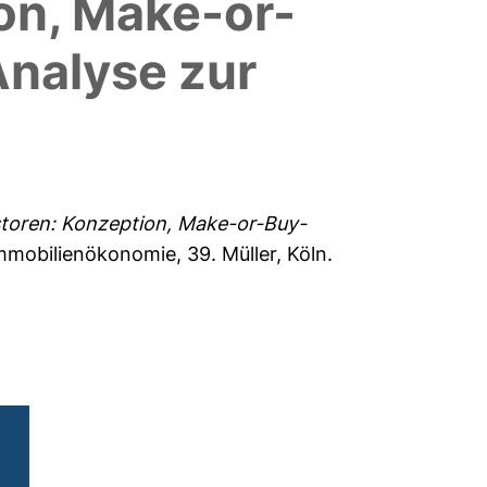
ion, Make-or-
nalyse zur
estoren: Konzeption, Make-or-Buy-
Immobilienökonomie
, 39. Müller, Köln.