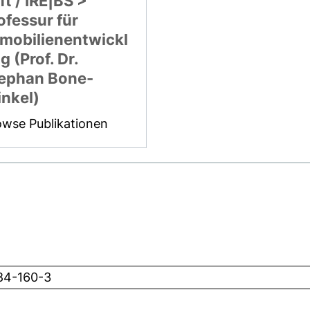
ft / IRE|BS >
ofessur für
mobilienentwickl
g (Prof. Dr.
ephan Bone-
nkel)
owse Publikationen
84-160-3