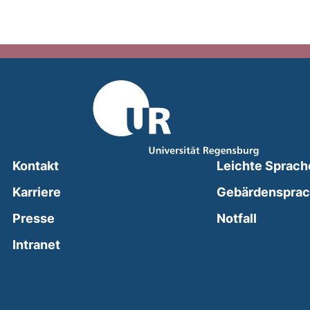
Kontakt
Leichte Sprach
Karriere
Gebärdenspra
(external
Presse
Notfall
(external link, opens in a new window)
Intranet