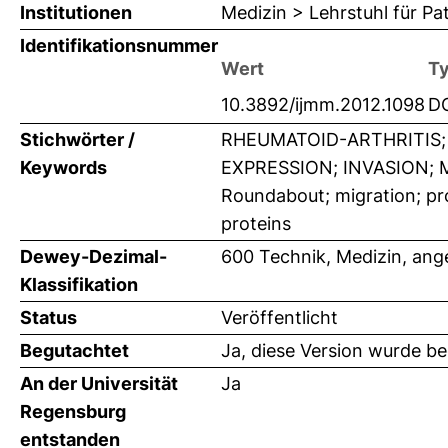
Institutionen
Medizin > Lehrstuhl für Pa
Identifikationsnummer
Wert
T
10.3892/ijmm.2012.1098
D
Stichwörter /
RHEUMATOID-ARTHRITIS;
Keywords
EXPRESSION; INVASION; ME
Roundabout; migration; pro
proteins
Dewey-Dezimal-
600 Technik, Medizin, an
Klassifikation
Status
Veröffentlicht
Begutachtet
Ja, diese Version wurde b
An der Universität
Ja
Regensburg
entstanden