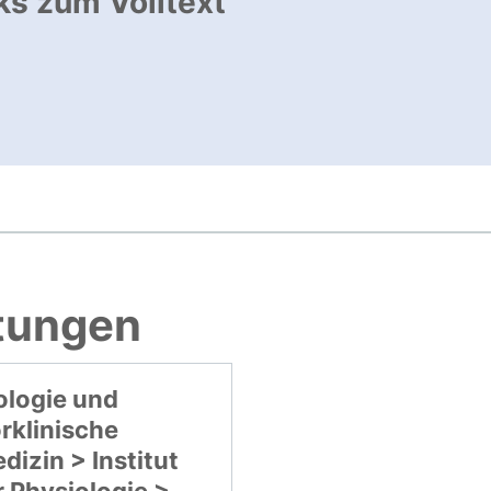
ks zum Volltext
ffnet neues Fenster
, öffnet neues Fenster
htungen
ologie und
rklinische
dizin > Institut