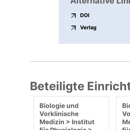
Alternative Lin
externer Link, ö
DOI
externer Link
Verlag
Beteiligte Einric
Biologie und
Bi
Vorklinische
Vo
Medizin > Institut
Me