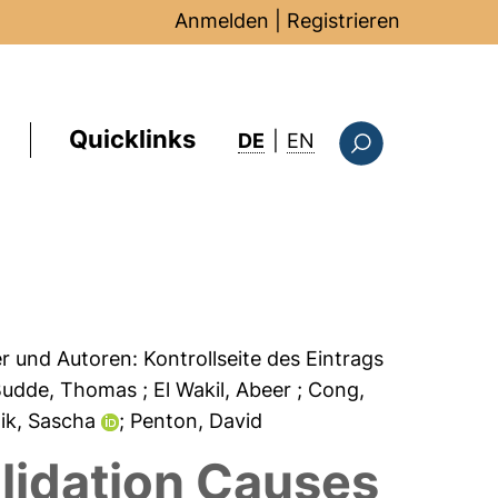
Anmelden
|
Registrieren
Quicklinks
: this page in Englis
DE
|
EN
Suchformular
er und Autoren:
Kontrollseite des Eintrags
Budde, Thomas
; El Wakil, Abeer
; Cong,
lik, Sascha
; Penton, David
lidation Causes