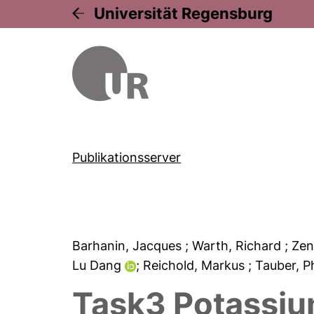
Universität Regensburg
Publikationsserver
Barhanin, Jacques
; Warth, Richard
; Ze
Lu Dang
; Reichold, Markus
; Tauber, P
Task3 Potassiu