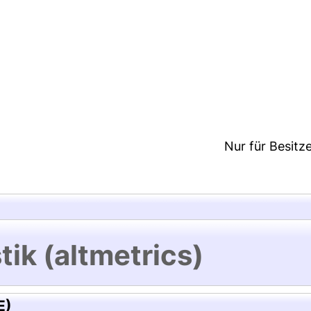
9:35/Metadaten zuletzt geändert: 19 Dez 2024 09:
Nur für Besitz
tik (altmetrics)
E)