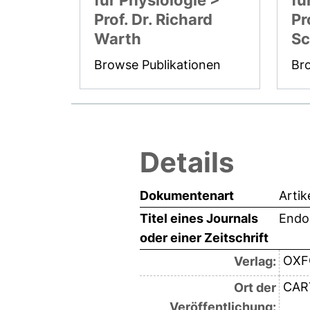
für Physiologie >
fü
Prof. Dr. Richard
Pr
Warth
S
Browse Publikationen
Br
Details
Dokumentenart
Artik
Titel eines Journals
Endo
oder einer Zeitschrift
OXF
Verlag:
CAR
Ort der
Veröffentlichung: