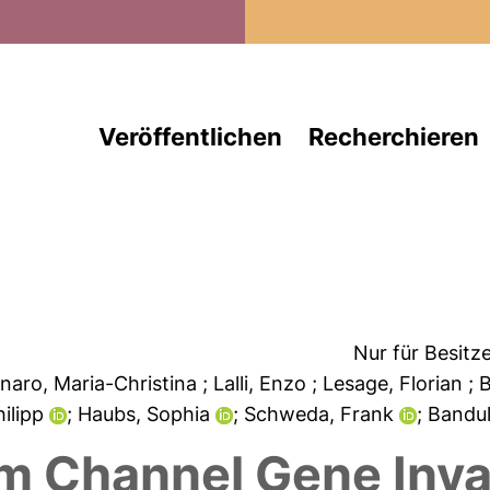
Direkt zum Inhalt
Veröffentlichen
Recherchieren
Nur für Besitz
nnaro, Maria-Christina
; Lalli, Enzo
; Lesage, Florian
; 
hilipp
; Haubs, Sophia
; Schweda, Frank
; Bandu
m Channel Gene Inva