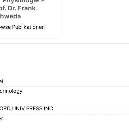
r Physiologie >
of. Dr. Frank
chweda
owse Publikationen
el
crinology
ORD UNIV PRESS INC
Y