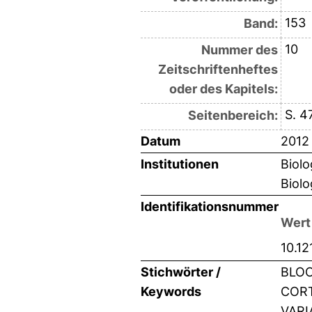
153
Band:
10
Nummer des
Zeitschriftenheftes
oder des Kapitels:
S. 4
Seitenbereich:
Datum
2012
Institutionen
Biolo
Biolo
Identifikationsnummer
Wert
10.1
Stichwörter /
BLOO
Keywords
CORT
VARI