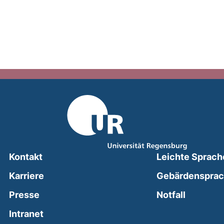
Kontakt
Leichte Sprach
Karriere
Gebärdenspra
(external
Presse
Notfall
(external link, opens in a new window)
Intranet