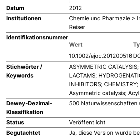
Datum
2012
Institutionen
Chemie und Pharmazie > Ins
Reiser
Identifikationsnummer
Wert
Ty
10.1002/ejoc.201200516
DO
Stichwörter /
ASYMMETRIC CATALYSIS; 
Keywords
LACTAMS; HYDROGENATIO
INHIBITORS; CHEMISTRY; Su
Asymmetric catalysis; Acyl
Dewey-Dezimal-
500 Naturwissenschaften
Klassifikation
Status
Veröffentlicht
Begutachtet
Ja, diese Version wurde b