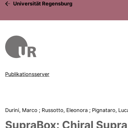
Universität Regensburg
Publikationsserver
Durini, Marco
; Russotto, Eleonora
; Pignataro, Lu
SupraBox: Chiral Supr