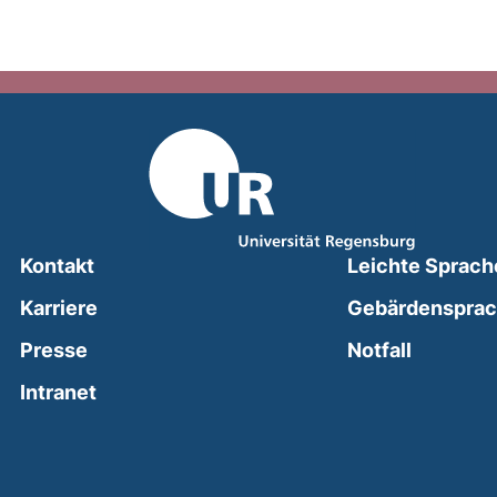
Kontakt
Leichte Sprach
Karriere
Gebärdenspra
(external
Presse
Notfall
(external link, opens in a new window)
Intranet