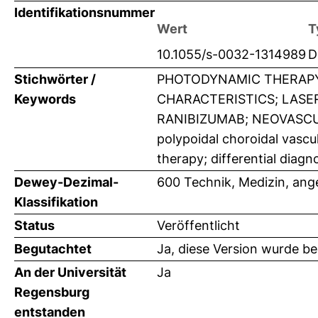
Identifikationsnummer
Wert
T
10.1055/s-0032-1314989
D
Stichwörter /
PHOTODYNAMIC THERAPY
Keywords
CHARACTERISTICS; LASE
RANIBIZUMAB; NEOVASCU
polypoidal choroidal vasc
therapy; differential diag
Dewey-Dezimal-
600 Technik, Medizin, an
Klassifikation
Status
Veröffentlicht
Begutachtet
Ja, diese Version wurde b
An der Universität
Ja
Regensburg
entstanden