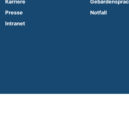
Karriere
Gebärdenspra
(external
Presse
Notfall
(external link, opens in a new window)
Intranet