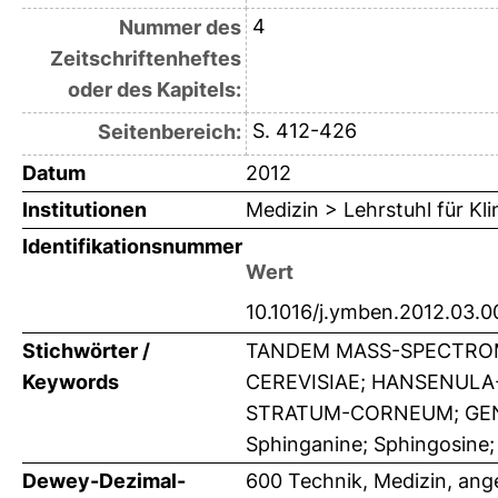
4
Nummer des
Zeitschriftenheftes
oder des Kapitels:
S. 412-426
Seitenbereich:
Datum
2012
Institutionen
Medizin > Lehrstuhl für K
Identifikationsnummer
Wert
10.1016/j.ymben.2012.03.0
Stichwörter /
TANDEM MASS-SPECTROM
Keywords
CEREVISIAE; HANSENULA-
STRATUM-CORNEUM; GENE; C
Sphinganine; Sphingosine;
Dewey-Dezimal-
600 Technik, Medizin, an