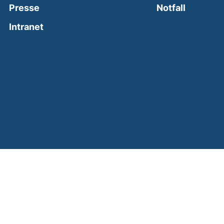
(external
Presse
Notfall
(external link, opens in a new window)
Intranet