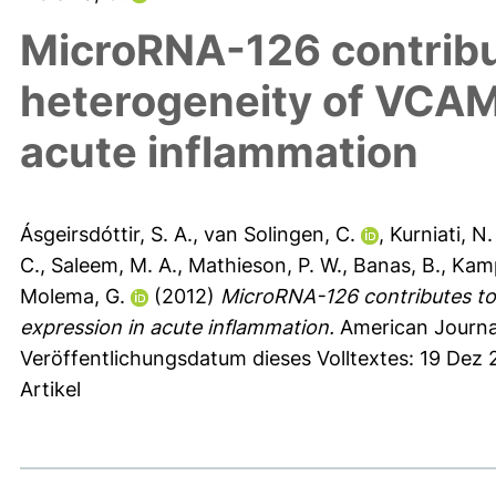
MicroRNA-126 contribu
heterogeneity of VCAM-
acute inflammation
Ásgeirsdóttir, S. A.
,
van Solingen, C.
,
Kurniati, N.
C.
,
Saleem, M. A.
,
Mathieson, P. W.
,
Banas, B.
,
Kamp
Molema, G.
(2012)
MicroRNA-126 contributes to
expression in acute inflammation.
American Journal
Veröffentlichungsdatum dieses Volltextes: 19 Dez
Artikel