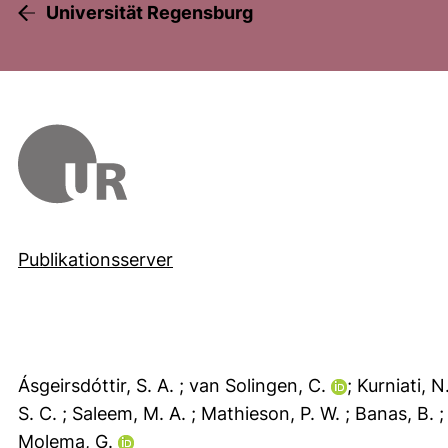
Universität Regensburg
Publikationsserver
Ásgeirsdóttir, S. A.
; van Solingen, C.
; Kurniati, N
S. C.
; Saleem, M. A.
; Mathieson, P. W.
; Banas, B.
;
Molema, G.