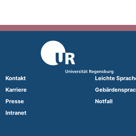
Kontakt
Leichte Sprach
Karriere
Gebärdenspra
(external
Presse
Notfall
(external link, opens in a new window)
Intranet