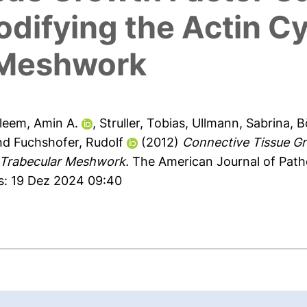
difying the Actin Cy
 Meshwork
leem, Amin A.
,
Struller, Tobias
,
Ullmann, Sabrina
,
B
nd
Fuchshofer, Rudolf
(2012)
Connective Tissue G
e Trabecular Meshwork.
The American Journal of Path
es: 19 Dez 2024 09:40