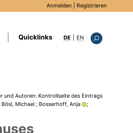
Anmelden
|
Registrieren
Quicklinks
: this page in Englis
DE
|
EN
Suchformular
er und Autoren:
Kontrollseite des Eintrags
; Bösl, Michael
; Bosserhoff, Anja
;
auses