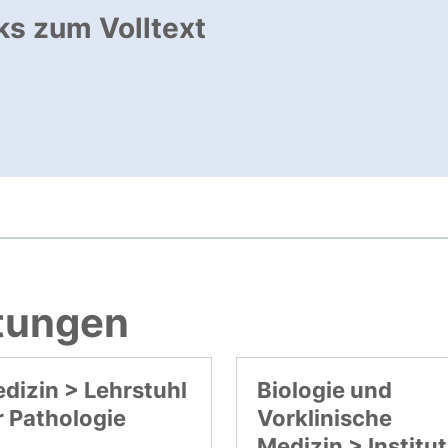
ks zum Volltext
ffnet neues Fenster
, öffnet neues Fenster
htungen
dizin > Lehrstuhl
Biologie und
r Pathologie
Vorklinische
Medizin > Institut