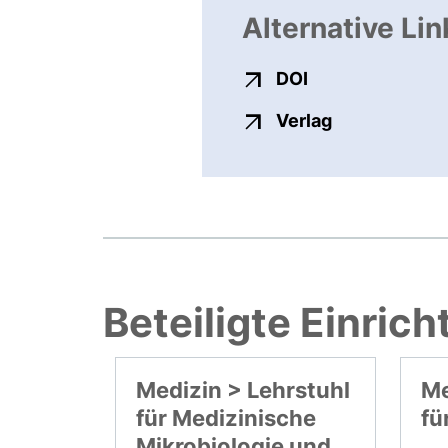
Alternative Lin
externer Link, ö
DOI
externer Link
Verlag
Beteiligte Einric
Medizin > Lehrstuhl
Me
für Medizinische
fü
Mikrobiologie und