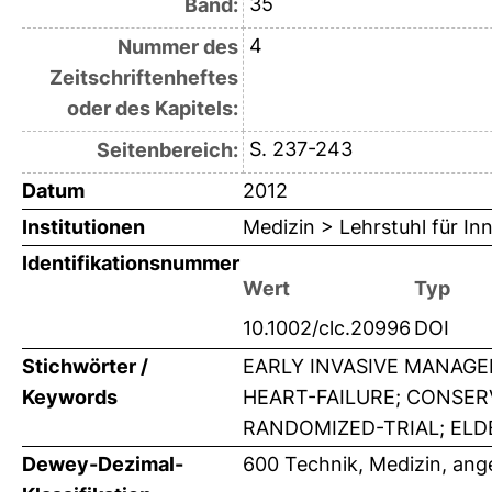
35
Band:
4
Nummer des
Zeitschriftenheftes
oder des Kapitels:
S. 237-243
Seitenbereich:
Datum
2012
Institutionen
Medizin > Lehrstuhl für Inn
Identifikationsnummer
Wert
Typ
10.1002/clc.20996
DOI
Stichwörter /
EARLY INVASIVE MANAGE
Keywords
HEART-FAILURE; CONSERV
RANDOMIZED-TRIAL; ELDE
Dewey-Dezimal-
600 Technik, Medizin, an