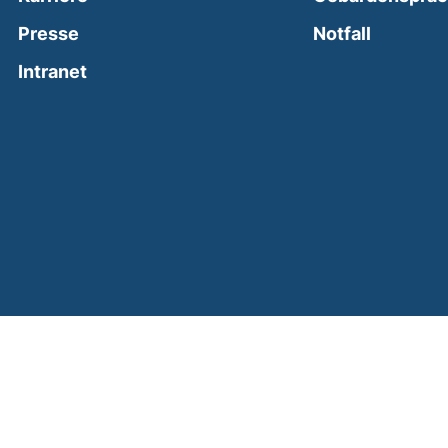
(external
Presse
Notfall
(external link, opens in a new window)
Intranet