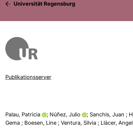
Universität Regensburg
Publikationsserver
Palau, Patricia
; Núñez, Julio
; Sanchis, Juan
; 
Gema
; Boesen, Line
; Ventura, Silvia
; Llàcer, Ange