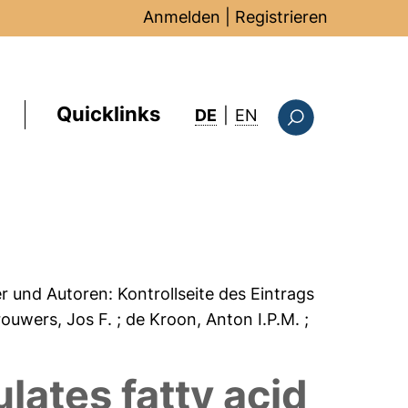
Anmelden
|
Registrieren
Quicklinks
: this page in Englis
DE
|
EN
Suchformular
er und Autoren:
Kontrollseite des Eintrags
rouwers, Jos F.
; de Kroon, Anton I.P.M.
;
lates fatty acid