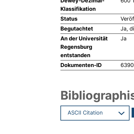
Dewey-Dezimal-
600 
Klassifikation
Status
Veröf
Begutachtet
Ja, d
An der Universität
Ja
Regensburg
entstanden
Dokumenten-ID
6390
Bibliographi