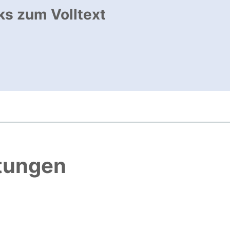
ks zum Volltext
ffnet neues Fenster
, öffnet neues Fenster
htungen