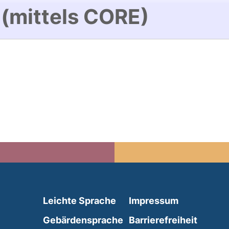
 (mittels CORE)
(external link, opens in 
Leichte Sprache
Impressum
(external link, opens i
Gebärdensprache
Barrierefreiheit