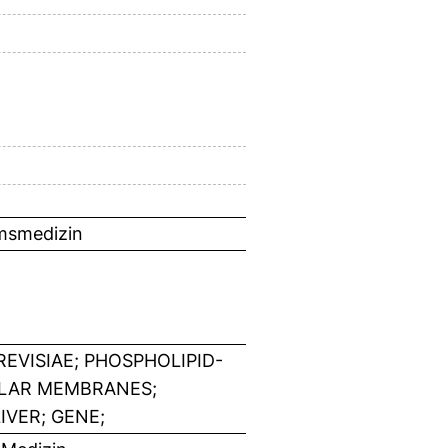
umsmedizin
VISIAE; PHOSPHOLIPID-
ULAR MEMBRANES;
IVER; GENE;