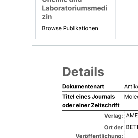
Laboratoriumsmedi
zin
Browse Publikationen
Details
Dokumentenart
Artik
Titel eines Journals
Molec
oder einer Zeitschrift
AME
Verlag:
BET
Ort der
Veröffentlichung: