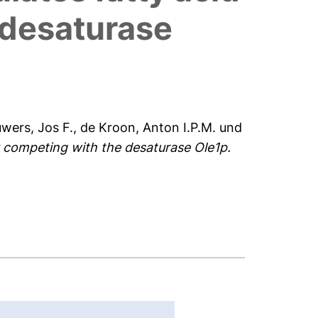
 desaturase
wers, Jos F.
,
de Kroon, Anton I.P.M.
und
y competing with the desaturase Ole1p.