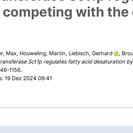
y competing with the
er, Max
,
Houweling, Martin
,
Liebisch, Gerhard
,
Brou
ransferase Sct1p regulates fatty acid desaturation b
146-1156.
s: 19 Dez 2024 09:41