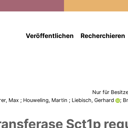
Direkt zum Inhalt
Veröffentlichen
Recherchieren
Nur für Besitz
rer, Max
; Houweling, Martin
; Liebisch, Gerhard
; B
ransferase Sct1p regu