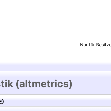
9:41/Metadaten zuletzt geändert: 19 Dez 2024 09:
Nur für Besitz
tik (altmetrics)
E)