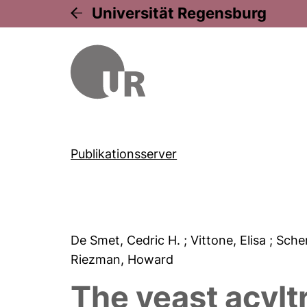
Universität Regensburg
Publikationsserver
De Smet, Cedric H.
; Vittone, Elisa
; Sche
Riezman, Howard
The yeast acylt