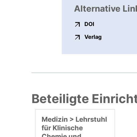
Alternative Lin
externer Link, ö
DOI
externer Link
Verlag
Beteiligte Einric
Medizin > Lehrstuhl
für Klinische
Chemie und