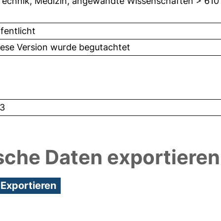
Technik, Medizin, angewandte Wissenschaften > 610
fentlicht
iese Version wurde begutachtet
3
sche Daten exportieren