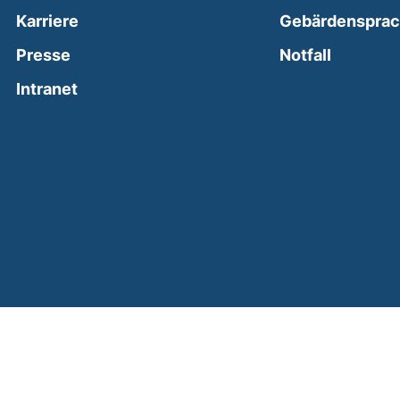
Karriere
Gebärdenspra
(external
Presse
Notfall
(external link, opens in a new window)
Intranet