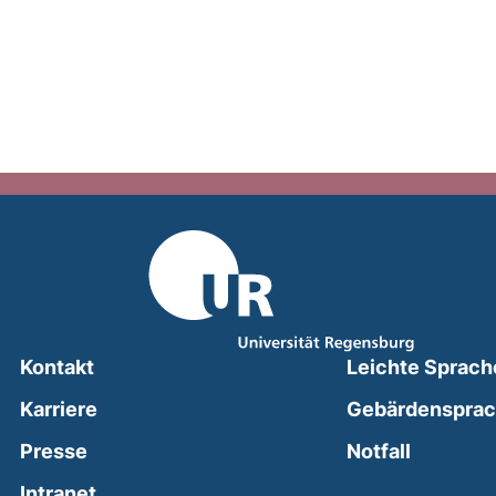
Kontakt
Leichte Sprach
Karriere
Gebärdenspra
(external
Presse
Notfall
(external link, opens in a new window)
Intranet