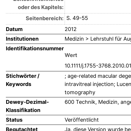
oder des Kapitels:
S. 49-55
Seitenbereich:
Datum
2012
Institutionen
Medizin > Lehrstuhl für A
Identifikationsnummer
Wert
10.1111/j.1755-3768.2010.0
Stichwörter /
; age-related macular dege
Keywords
intravitreal injection; Luc
tomography
Dewey-Dezimal-
600 Technik, Medizin, an
Klassifikation
Status
Veröffentlicht
Begutachtet
Ja, diese Version wurde b