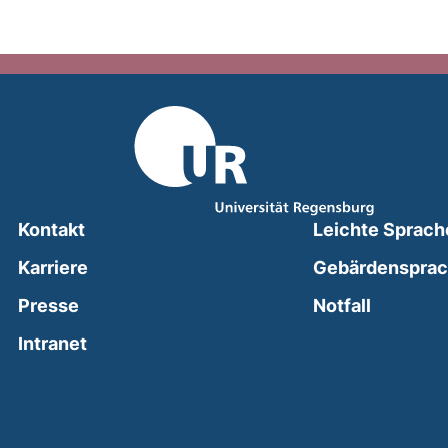
Kontakt
Leichte Sprach
Karriere
Gebärdenspra
(external
Presse
Notfall
(external link, opens in a new window)
Intranet