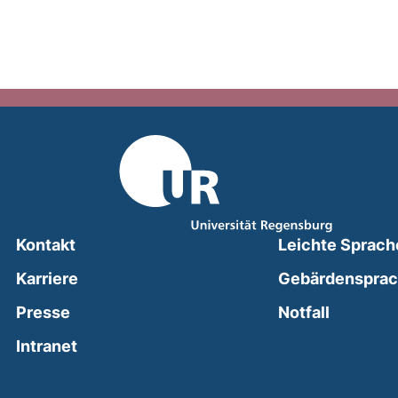
Kontakt
Leichte Sprach
Karriere
Gebärdenspra
(external
Presse
Notfall
(external link, opens in a new window)
Intranet