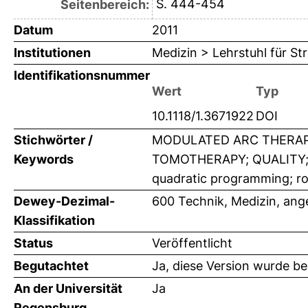
S. 444-454
Seitenbereich:
Datum
2011
Institutionen
Medizin > Lehrstuhl für St
Identifikationsnummer
Wert
Typ
10.1118/1.3671922
DOI
Stichwörter /
MODULATED ARC THERAPY
Keywords
TOMOTHERAPY; QUALITY; in
quadratic programming; r
Dewey-Dezimal-
600 Technik, Medizin, an
Klassifikation
Status
Veröffentlicht
Begutachtet
Ja, diese Version wurde b
An der Universität
Ja
Regensburg