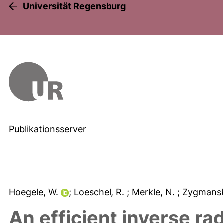
Universität Regensburg
Publikationsserver
Hoegele, W.
; Loeschel, R.
; Merkle, N.
; Zygmansk
An efficient inverse r