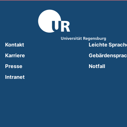
Kontakt
Leichte Sprach
Karriere
Gebärdenspra
(external
Presse
Notfall
(external link, opens in a new window)
Intranet