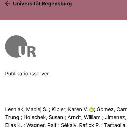
Universität Regensburg
Publikationsserver
Lesniak, Maciej S.
; Kibler, Karen V.
; Gomez, Car
Trung
; Holechek, Susan
; Arndt, William
; Jimenez,
Elias K.
; Wagner, Ralf
; Sékaly, Rafick P.
; Tartagli