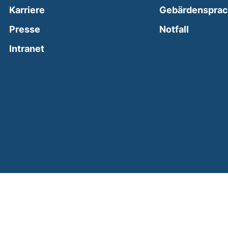
Karriere
Gebärdenspra
(external
Presse
Notfall
(external link, opens in a new window)
Intranet