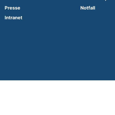
(external
Presse
Notfall
(external link, opens in a new window)
Intranet