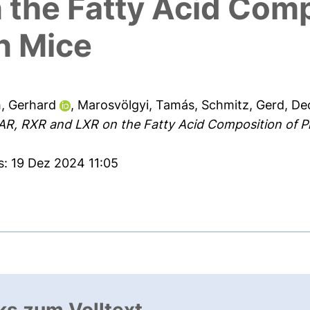
the Fatty Acid Comp
n Mice
h, Gerhard
,
Marosvölgyi, Tamás
,
Schmitz, Gerd
,
De
 RAR, RXR and LXR on the Fatty Acid Composition of P
s: 19 Dez 2024 11:05