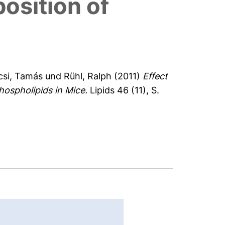
osition of
csi, Tamás
und
Rühl, Ralph
(2011)
Effect
hospholipids in Mice.
Lipids 46 (11), S.