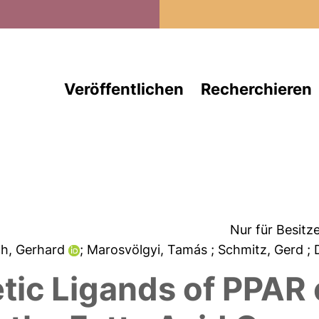
Direkt zum Inhalt
Veröffentlichen
Recherchieren
Nur für Besitz
sch, Gerhard
; Marosvölgyi, Tamás
; Schmitz, Gerd
;
tic Ligands of PPAR α