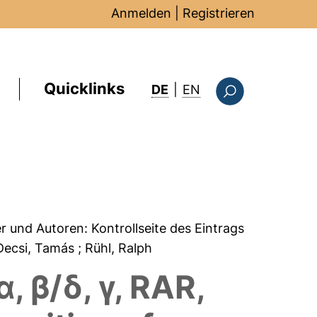
Anmelden
|
Registrieren
Quicklinks
: this page in Englis
DE
|
EN
Suchformular
er und Autoren:
Kontrollseite des Eintrags
 Decsi, Tamás
; Rühl, Ralph
, β/δ, γ, RAR,