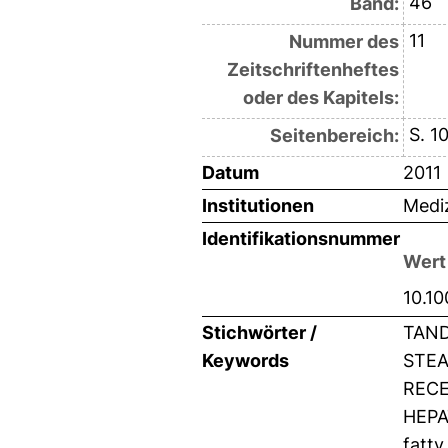
46
Band:
11
Nummer des
Zeitschriftenheftes
oder des Kapitels:
S. 1
Seitenbereich:
Datum
2011
Institutionen
Mediz
Identifikationsnummer
Wert
10.1
Stichwörter /
TAND
Keywords
STEA
RECE
HEPA
fatty