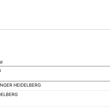
el
s
INGER HEIDELBERG
DELBERG