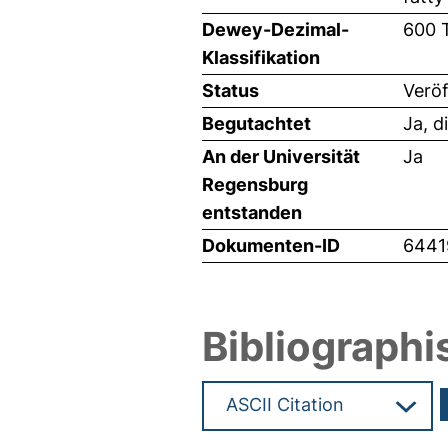
Dewey-Dezimal-
600 
Klassifikation
Status
Veröf
Begutachtet
Ja, d
An der Universität
Ja
Regensburg
entstanden
Dokumenten-ID
6441
Bibliographi