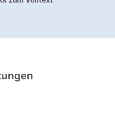
ks zum Volltext
ffnet neues Fenster
, öffnet neues Fenster
htungen