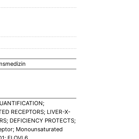
umsmedizin
ANTIFICATION;
ED RECEPTORS; LIVER-X-
S; DEFICIENCY PROTECTS;
ptor; Monounsaturated
CD1; ELOVL6