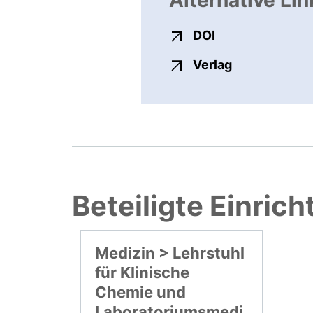
Alternative Lin
externer Link, ö
DOI
externer Link
Verlag
Beteiligte Einric
Medizin > Lehrstuhl
für Klinische
Chemie und
Laboratoriumsmedi