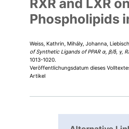
RXR and LXR on 
Phospholipids i
Weiss, Kathrin
,
Mihály, Johanna
,
Liebisc
of Synthetic Ligands of PPAR α, β/δ, γ,
1013-1020.
Veröffentlichungsdatum dieses Volltexte
Artikel