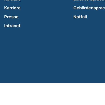
Karriere
Gebärdenspra
(external
Presse
Notfall
(external link, opens in a new window)
Intranet