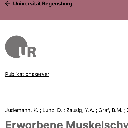
Universität Regensburg
Publikationsserver
Judemann, K.
; Lunz, D.
; Zausig, Y.A.
; Graf, B.M.
;
Erworbene Muskelschw