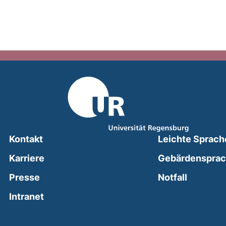
Kontakt
Leichte Sprach
Karriere
Gebärdenspra
(external
Presse
Notfall
(external link, opens in a new window)
Intranet