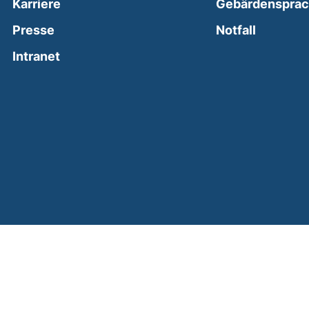
Karriere
Gebärdenspra
(external
Presse
Notfall
(external link, opens in a new window)
Intranet