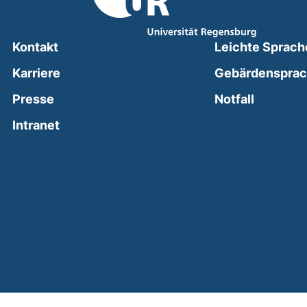
Kontakt
Leichte Sprach
Karriere
Gebärdenspra
(external
Presse
Notfall
(external link, opens in a new window)
Intranet