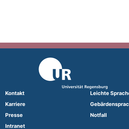
Kontakt
Leichte Sprach
Karriere
Gebärdenspra
(external
Presse
Notfall
(external link, opens in a new window)
Intranet