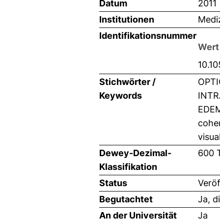
Datum
2011
Institutionen
Mediz
Identifikationsnummer
Wert
10.1
Stichwörter /
OPTI
Keywords
INTR
EDEM
coher
visua
Dewey-Dezimal-
600 
Klassifikation
Status
Veröf
Begutachtet
Ja, d
An der Universität
Ja