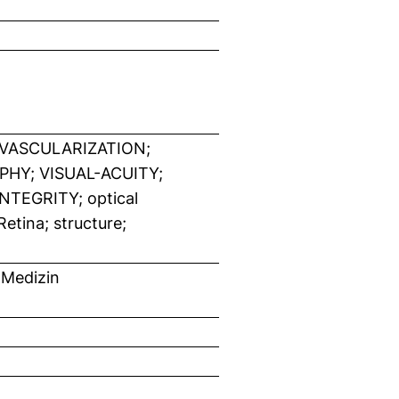
VASCULARIZATION;
HY; VISUAL-ACUITY;
TEGRITY; optical
tina; structure;
 Medizin