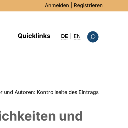
Anmelden
|
Registrieren
Quicklinks
: this page in Englis
DE
|
EN
Suchformular
er und Autoren:
Kontrollseite des Eintrags
ichkeiten und