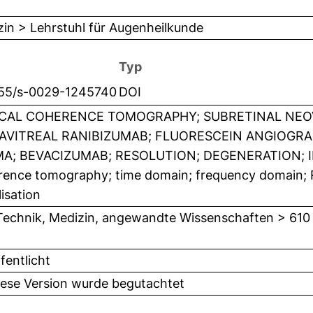
in > Lehrstuhl für Augenheilkunde
Typ
055/s-0029-1245740
DOI
CAL COHERENCE TOMOGRAPHY; SUBRETINAL NEO
AVITREAL RANIBIZUMAB; FLUORESCEIN ANGIOGRAP
A; BEVACIZUMAB; RESOLUTION; DEGENERATION; IN
ence tomography; time domain; frequency domain; Re
lisation
Technik, Medizin, angewandte Wissenschaften > 610
fentlicht
iese Version wurde begutachtet