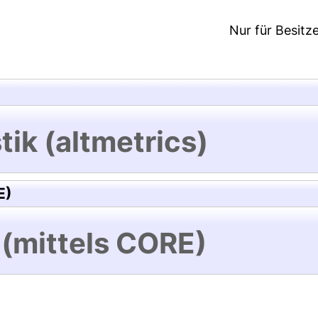
Nur für Besitz
tik (altmetrics)
E)
 (mittels CORE)