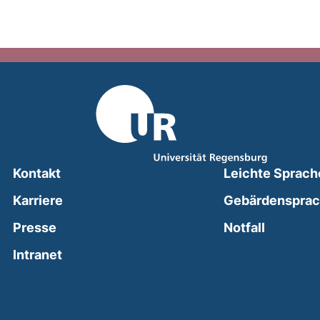
Kontakt
Leichte Sprach
Karriere
Gebärdenspra
(external
Presse
Notfall
(external link, opens in a new window)
Intranet