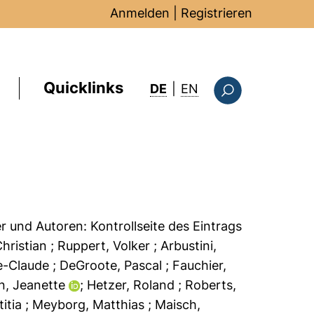
Anmelden
|
Registrieren
Quicklinks
: this page in Englis
DE
|
EN
Suchformular
er und Autoren:
Kontrollseite des Eintrags
Christian
; Ruppert, Volker
; Arbustini,
ie-Claude
; DeGroote, Pascal
; Fauchier,
n, Jeanette
; Hetzer, Roland
; Roberts,
titia
; Meyborg, Matthias
; Maisch,