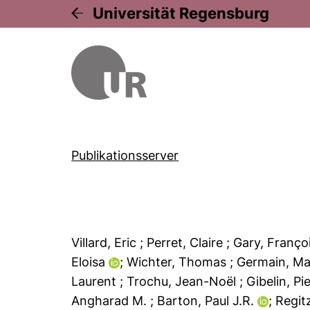
Universität Regensburg
Publikationsserver
Villard, Eric
; Perret, Claire
; Gary, Franç
Eloisa
; Wichter, Thomas
; Germain, M
Laurent
; Trochu, Jean-Noël
; Gibelin, Pi
Angharad M.
; Barton, Paul J.R.
; Regi