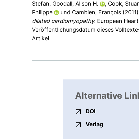
Stefan
,
Goodall, Alison H.
,
Cook, Stuar
Philippe
und
Cambien, François
(2011
dilated cardiomyopathy.
European Heart 
Veröffentlichungsdatum dieses Volltexte
Artikel
Alternative Lin
externer Link, ö
DOI
externer Link
Verlag