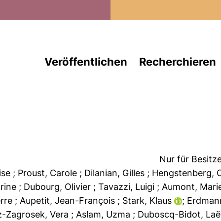
Direkt zum Inhalt
Veröffentlichen
Recherchieren
Nur für Besitz
oise
; Proust, Carole
; Dilanian, Gilles
; Hengstenberg, 
arine
; Dubourg, Olivier
; Tavazzi, Luigi
; Aumont, Mar
erre
; Aupetit, Jean-François
; Stark, Klaus
; Erdman
tz-Zagrosek, Vera
; Aslam, Uzma
; Duboscq-Bidot, Laë