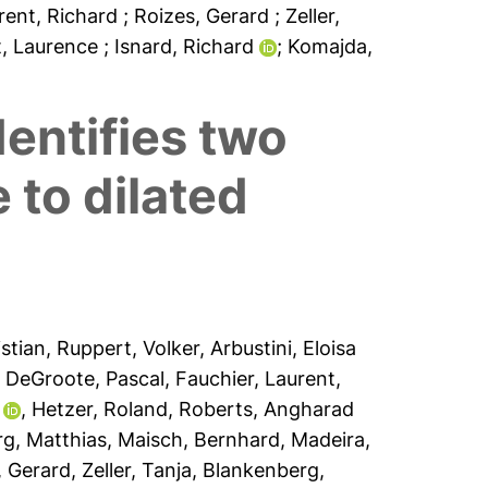
rent, Richard
; Roizes, Gerard
; Zeller,
et, Laurence
; Isnard, Richard
; Komajda,
entifies two
 to dilated
stian
,
Ruppert, Volker
,
Arbustini, Eloisa
,
DeGroote, Pascal
,
Fauchier, Laurent
,
,
Hetzer, Roland
,
Roberts, Angharad
g, Matthias
,
Maisch, Bernhard
,
Madeira,
, Gerard
,
Zeller, Tanja
,
Blankenberg,