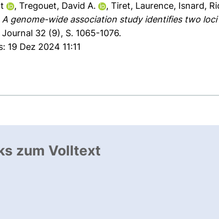
t
,
Tregouet, David A.
,
Tiret, Laurence
,
Isnard, R
)
A genome-wide association study identifies two loci 
Journal 32 (9), S. 1065-1076.
s: 19 Dez 2024 11:11
ks zum Volltext
ffnet neues Fenster
, öffnet neues Fenster