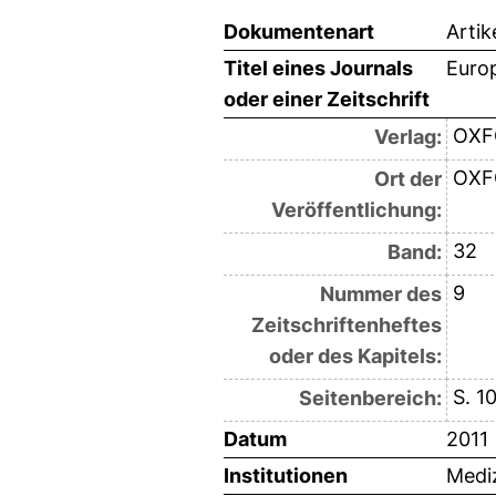
Dokumentenart
Artik
Titel eines Journals
Euro
oder einer Zeitschrift
OXF
Verlag:
OXF
Ort der
Veröffentlichung:
32
Band:
9
Nummer des
Zeitschriftenheftes
oder des Kapitels:
S. 1
Seitenbereich:
Datum
2011
Institutionen
Mediz