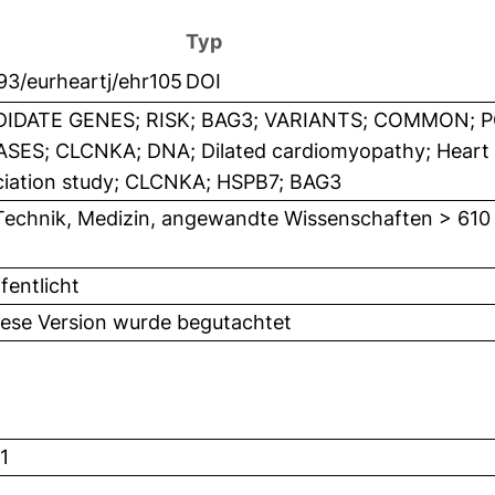
Typ
93/eurheartj/ehr105
DOI
IDATE GENES; RISK; BAG3; VARIANTS; COMMON; 
ASES; CLCNKA; DNA; Dilated cardiomyopathy; Heart 
ciation study; CLCNKA; HSPB7; BAG3
Technik, Medizin, angewandte Wissenschaften > 610
fentlicht
iese Version wurde begutachtet
1