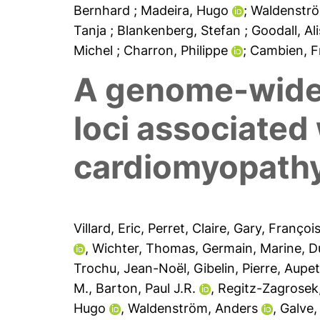
Bernhard
; Madeira, Hugo
; Waldenstr
Tanja
; Blankenberg, Stefan
; Goodall, A
Michel
; Charron, Philippe
; Cambien, 
A genome-wide a
loci associated 
cardiomyopath
Villard, Eric
,
Perret, Claire
,
Gary, Françoi
,
Wichter, Thomas
,
Germain, Marine
,
D
Trochu, Jean-Noël
,
Gibelin, Pierre
,
Aupet
M.
,
Barton, Paul J.R.
,
Regitz-Zagrosek
Hugo
,
Waldenström, Anders
,
Galve,