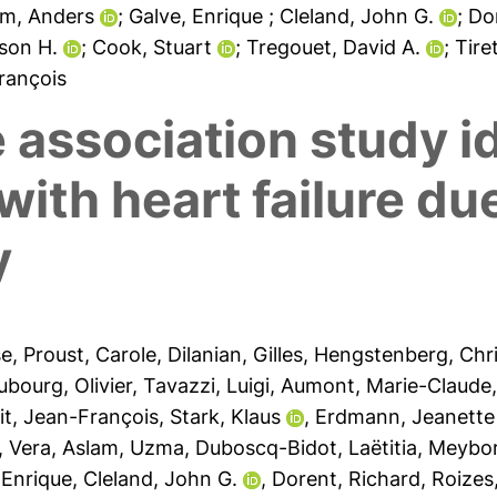
öm, Anders
; Galve, Enrique
; Cleland, John G.
; Do
lison H.
; Cook, Stuart
; Tregouet, David A.
; Tir
François
ssociation study id
with heart failure due
y
se
,
Proust, Carole
,
Dilanian, Gilles
,
Hengstenberg, Chri
ubourg, Olivier
,
Tavazzi, Luigi
,
Aumont, Marie-Claude
it, Jean-François
,
Stark, Klaus
,
Erdmann, Jeanette
, Vera
,
Aslam, Uzma
,
Duboscq-Bidot, Laëtitia
,
Meybor
 Enrique
,
Cleland, John G.
,
Dorent, Richard
,
Roizes