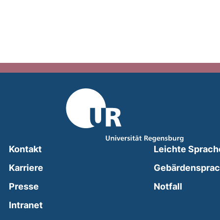
Kontakt
Leichte Sprach
Karriere
Gebärdenspra
(external
Presse
Notfall
(external link, opens in a new window)
Intranet