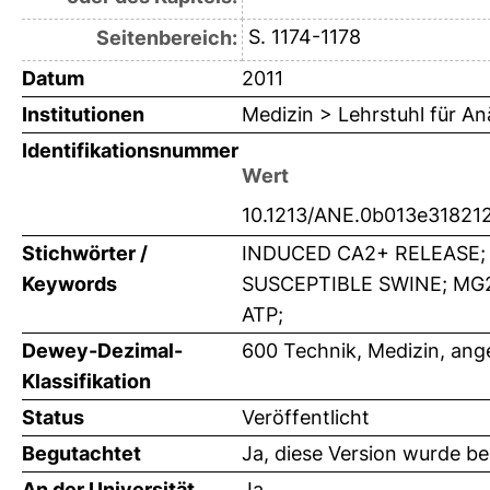
S. 1174-1178
Seitenbereich:
Datum
2011
Institutionen
Medizin > Lehrstuhl für An
Identifikationsnummer
Wert
10.1213/ANE.0b013e31821
Stichwörter /
INDUCED CA2+ RELEASE;
Keywords
SUSCEPTIBLE SWINE; MG
ATP;
Dewey-Dezimal-
600 Technik, Medizin, an
Klassifikation
Status
Veröffentlicht
Begutachtet
Ja, diese Version wurde b
An der Universität
Ja