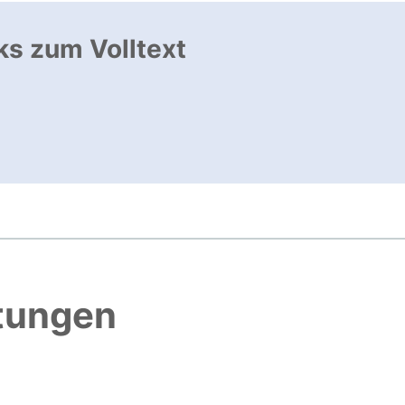
ks zum Volltext
ffnet neues Fenster
, öffnet neues Fenster
htungen