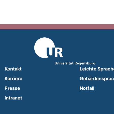
Kontakt
Leichte Sprach
Karriere
Gebärdenspra
(external
Presse
Notfall
(external link, opens in a new window)
Intranet