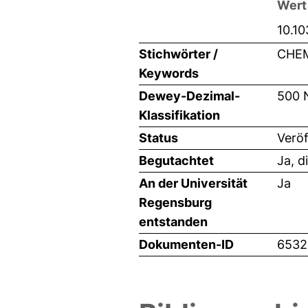
Wert
10.1
Stichwörter /
CHEM
Keywords
Dewey-Dezimal-
500 
Klassifikation
Status
Veröf
Begutachtet
Ja, d
An der Universität
Ja
Regensburg
entstanden
Dokumenten-ID
6532