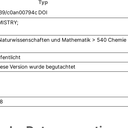
Typ
039/c0an00794c
DOI
ISTRY;
Naturwissenschaften und Mathematik > 540 Chemie
fentlicht
iese Version wurde begutachtet
8