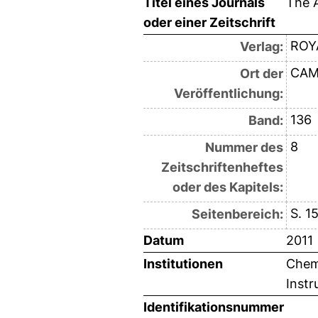
Titel eines Journals
The 
oder einer Zeitschrift
ROY
Verlag:
CAM
Ort der
Veröffentlichung:
136
Band:
8
Nummer des
Zeitschriftenheftes
oder des Kapitels:
S. 1
Seitenbereich:
Datum
2011
Institutionen
Chemi
Instr
Identifikationsnummer