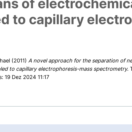
ns of electrochemica
ed to capillary elect
hael
(2011)
A novel approach for the separation of n
pled to capillary electrophoresis-mass spectrometry.
T
s: 19 Dez 2024 11:17