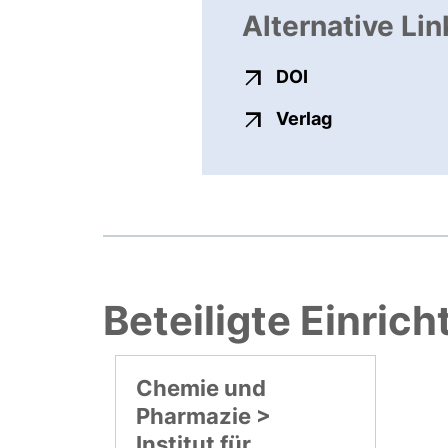
Alternative Lin
externer Link, ö
DOI
externer Link
Verlag
Beteiligte Einric
Chemie und
Pharmazie >
Institut für