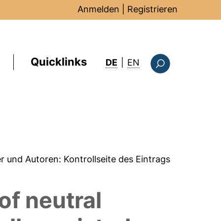
Anmelden
|
Registrieren
Quicklinks
: this page in Englis
DE
|
EN
Suchformular
er und Autoren:
Kontrollseite des Eintrags
of neutral