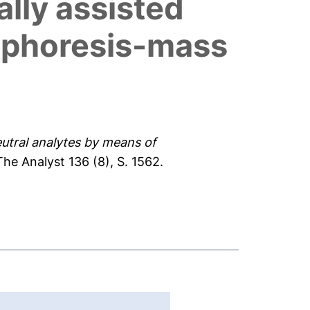
lly assisted
rophoresis-mass
eutral analytes by means of
he Analyst 136 (8), S. 1562.