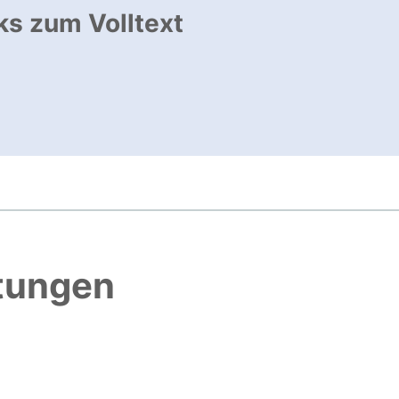
ks zum Volltext
ffnet neues Fenster
, öffnet neues Fenster
htungen