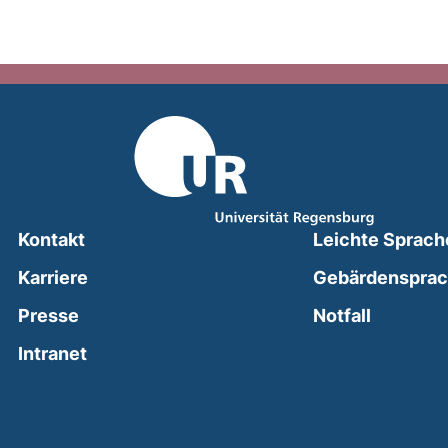
Kontakt
Leichte Sprach
Karriere
Gebärdenspra
(external
Presse
Notfall
(external link, opens in a new window)
Intranet