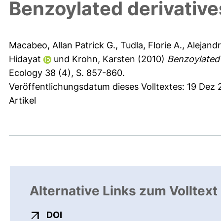
Benzoylated derivative
Macabeo, Allan Patrick G.
,
Tudla, Florie A.
,
Alejand
Hidayat
und
Krohn, Karsten
(2010)
Benzoylated 
Ecology 38 (4), S. 857-860.
Veröffentlichungsdatum dieses Volltextes: 19 Dez 
Artikel
Alternative Links zum Volltext
externer Link, öffnet neues Fenster
DOI