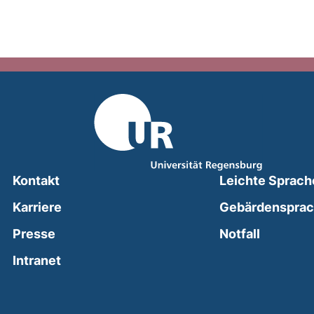
Kontakt
Leichte Sprach
Karriere
Gebärdenspra
(external
Presse
Notfall
(external link, opens in a new window)
Intranet