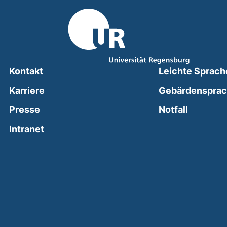
Kontakt
Leichte Sprach
Karriere
Gebärdenspra
(external
Presse
Notfall
(external link, opens in a new window)
Intranet